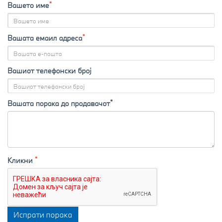
*
Вашето име
*
Вашата емаил адреса
Вашиот телефонски број
*
Вашата порака до продавачот
*
Кликни
Испрати порака